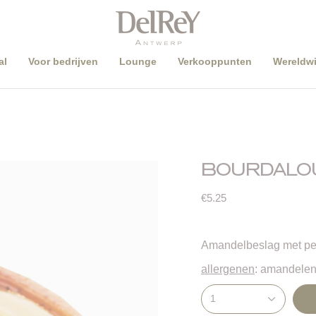
al
Voor bedrijven
Lounge
Verkooppunten
Wereldwi
BOURDALOU
€5.25
Amandelbeslag met pe
allergenen
: amandelen,
1