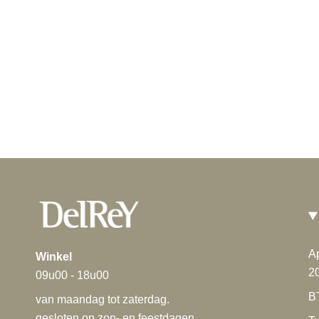
A
Winkel
2
09u00 - 18u00
B
van maandag tot zaterdag.
gesloten op zon- en feestdagen