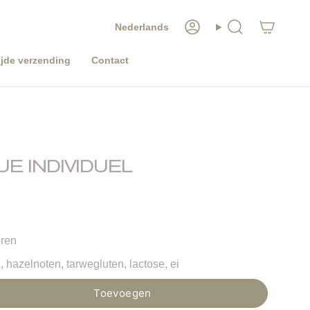
TAAL
Nederlands
Account
Zoeken
jde verzending
Contact
E INDIVIDUEL
ren
 hazelnoten, tarwegluten, lactose, ei
Toevoegen