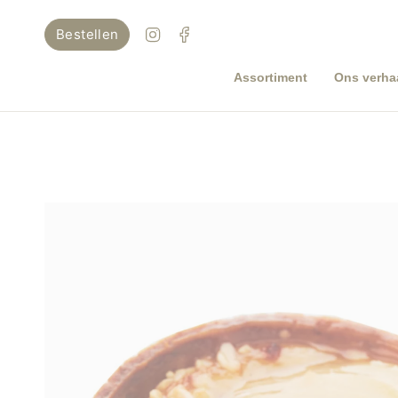
Ga
naar
Instagram
Facebook
Bestellen
inhoud
Assortiment
Ons verha