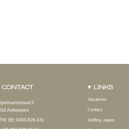
CONTACT
LINKS
Vacatures
ppelmansstraat 5
Contact
018 Antwerpen
TW: BE 0404.826.431
DelRey Japan