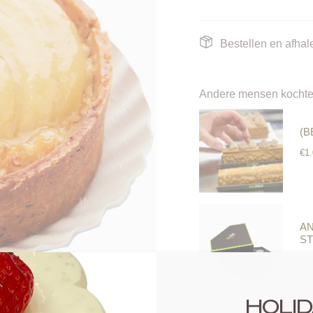
Bestellen en afhale
Andere mensen kochte
(B
€1
AN
ST
€4
HOLID