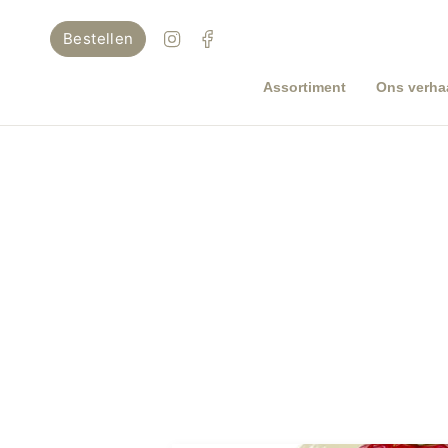
Ga
naar
Instagram
Facebook
Bestellen
inhoud
Assortiment
Ons verha