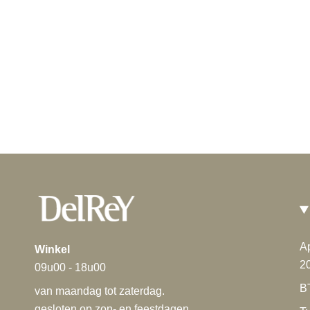
A
Winkel
2
09u00 - 18u00
B
van maandag tot zaterdag.
gesloten op zon- en feestdagen