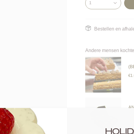
1
Bestellen en afhale
Andere mensen kochte
(B
€1
AN
ST
€4
HOLID