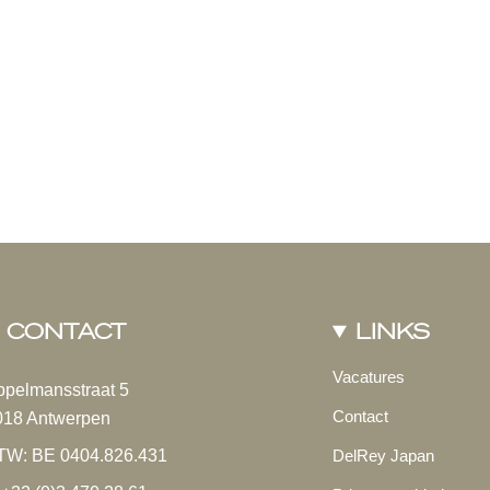
CONTACT
LINKS
Vacatures
ppelmansstraat 5
Contact
018 Antwerpen
TW: BE 0404.826.431
DelRey Japan