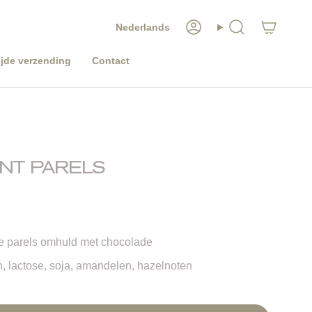
TAAL
Nederlands
Account
Zoeken
jde verzending
Contact
NT PARELS
se parels omhuld met chocolade
n, lactose, soja, amandelen, hazelnoten