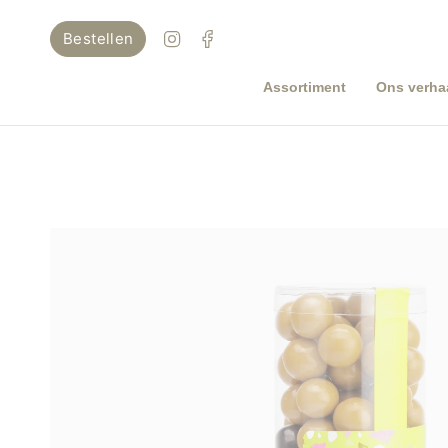
Ga
naar
Instagram
Facebook
Bestellen
inhoud
Assortiment
Ons verha