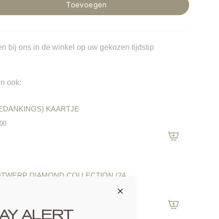
Toevoegen
n bij ons in de winkel op uw gekozen tijdstip
n ook:
EDANKINGS) KAARTJE
.00
TWERP DIAMOND COLLECTION (24
UKS)
4.50
AY ALERT