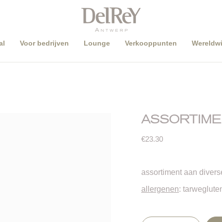
al
Voor bedrijven
Lounge
Verkooppunten
Wereldwi
ASSORTIME
€23.30
assortiment aan diver
allergenen
: tarweglute